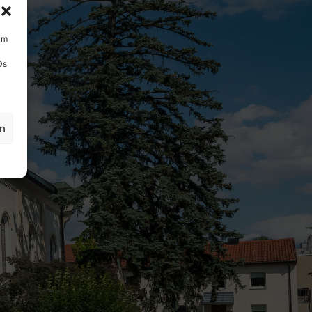
um
Ds
en