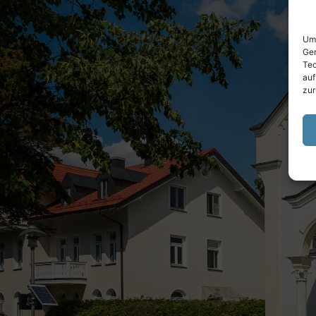
Um 
Ger
Tec
auf
zur