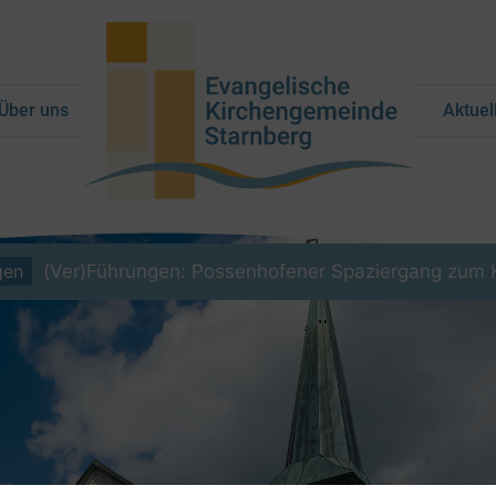
Über uns
Aktuel
gen
(Ver)Führungen: Possenhofener Spaziergang zum 