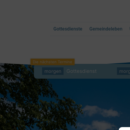
Gottesdienste
Gemeindeleben
morgen
Gottesdienst
mor