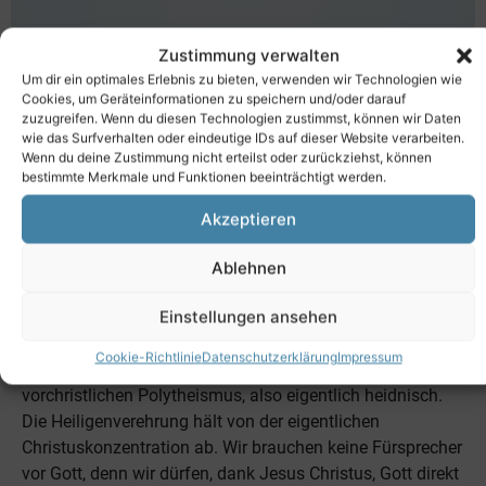
Zustimmung verwalten
Um dir ein optimales Erlebnis zu bieten, verwenden wir Technologien wie
Cookies, um Geräteinformationen zu speichern und/oder darauf
zuzugreifen. Wenn du diesen Technologien zustimmst, können wir Daten
Der aktuelle Gemeindebrief beschäftigt sich mit dem
wie das Surfverhalten oder eindeutige IDs auf dieser Website verarbeiten.
Wenn du deine Zustimmung nicht erteilst oder zurückziehst, können
Thema: Heilig.
bestimmte Merkmale und Funktionen beeinträchtigt werden.
Die evangelisch-lutherische Kirche folgt dem Heiligenkult
Akzeptieren
der römisch-katholischen Kirche nicht in dem Sinne. Denn,
wenn wir die Kriterien der katholischen Kirche für einen
Ablehnen
Heiligen anlegen, heroischer Lebenswandel und
Einstellungen ansehen
mindestens 4 Wunder, dann können wir eher nicht nach
Heiligen bei uns suchen. Nach evangelischem
Cookie-Richtlinie
Datenschutzerklärung
Impressum
Verständnis ist die Heiligenverehrung ein Rest des
vorchristlichen Polytheismus, also eigentlich heidnisch.
Die Heiligenverehrung hält von der eigentlichen
Christuskonzentration ab. Wir brauchen keine Fürsprecher
vor Gott, denn wir dürfen, dank Jesus Christus, Gott direkt