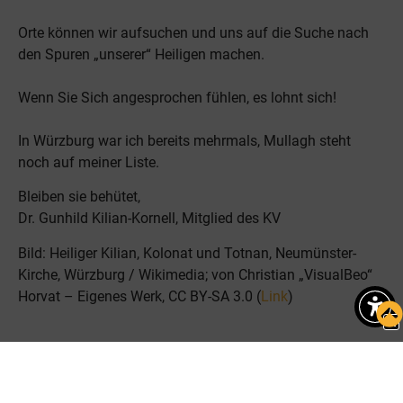
Orte können wir aufsuchen und uns auf die Suche nach
den Spuren „unserer“ Heiligen machen.
Wenn Sie Sich angesprochen fühlen, es lohnt sich!
In Würzburg war ich bereits mehrmals, Mullagh steht
noch auf meiner Liste.
Bleiben sie behütet,
Dr. Gunhild Kilian-Kornell, Mitglied des KV
Bild: Heiliger Kilian, Kolonat und Totnan, Neumünster-
Kirche, Würzburg / Wikimedia; von Christian „VisualBeo“
Horvat – Eigenes Werk, CC BY-SA 3.0 (
Link
)
A
Autor/in