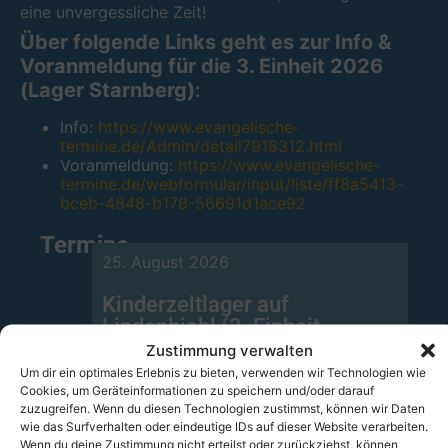
eine unvergessliche Zeit!
Über folgende Links geht es zur Info &
Voranmeldung für die 3. Einheit 2026
(Lager Starnberg)
:
Info:
https://www.evangelische-
termine.de/Admin/detail7918312.html
Voranmeldung:
https://www.evangelische-
termine.de/webformular/input/liste/ff8a5413-
bceb-4848-b178-56691d1ace92
Termine
25. August 2026
Kinderzeltlager auf
Lindenbichl (3. Einheit
Starnberg)
Zustimmung verwalten
Lindenbichl im Staffelsee
Um dir ein optimales Erlebnis zu bieten, verwenden wir Technologien wie
Cookies, um Geräteinformationen zu speichern und/oder darauf
zuzugreifen. Wenn du diesen Technologien zustimmst, können wir Daten
wie das Surfverhalten oder eindeutige IDs auf dieser Website verarbeiten.
Wenn du deine Zustimmung nicht erteilst oder zurückziehst, können