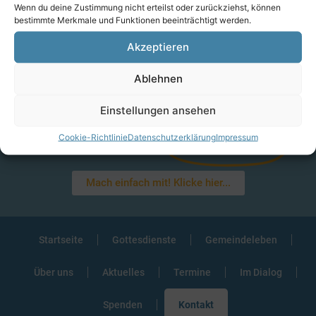
Wenn du deine Zustimmung nicht erteilst oder zurückziehst, können
bestimmte Merkmale und Funktionen beeinträchtigt werden.
Akzeptieren
Ablehnen
Mehr Infos
Einstellungen ansehen
Cookie-Richtlinie
Datenschutzerklärung
Impressum
Interesse am
Ehrenamt?
Mach einfach mit! Klicke hier...
Startseite
Gottesdienste
Gemeindeleben
Über uns
Aktuelles
Termine
Im Dialog
Spenden
Kontakt